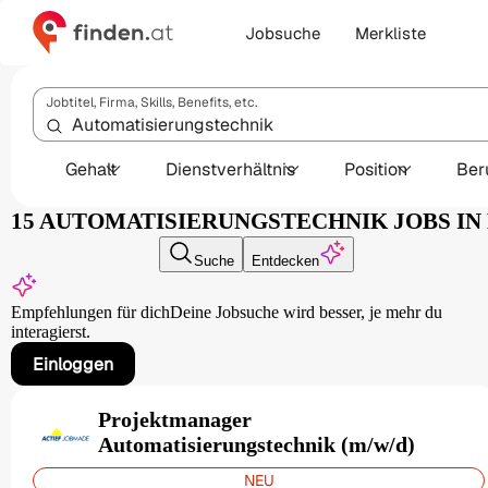
Jobsuche
Merkliste
Jobtitel, Firma, Skills, Benefits, etc.
Gehalt
Dienstverhältnis
Position
Ber
15 AUTOMATISIERUNGSTECHNIK JOBS IN
Suche
Entdecken
Empfehlungen für dich
Deine Jobsuche wird besser,
je mehr du
interagierst.
Einloggen
Projektmanager
Automatisierungstechnik (m/w/d)
NEU