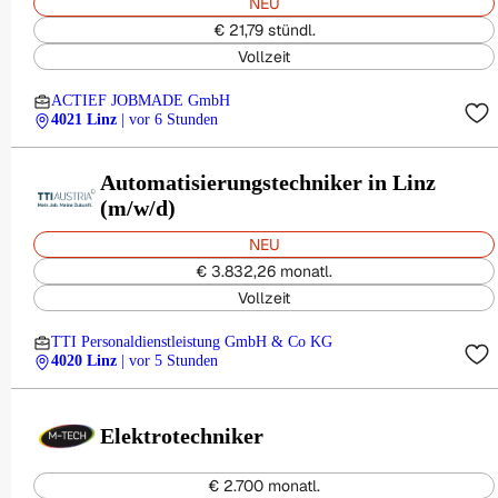
NEU
€ 21,79 stündl.
Vollzeit
ACTIEF JOBMADE GmbH
4021 Linz
| vor 6 Stunden
Automatisierungstechniker in Linz
(m/w/d)
NEU
€ 3.832,26 monatl.
Vollzeit
TTI Personaldienstleistung GmbH & Co KG
4020 Linz
| vor 5 Stunden
Elektrotechniker
€ 2.700 monatl.