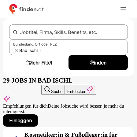
Jobtitel, Firma, Skills, Benefits, etc.
Bundesland, Ort oder PLZ
Bad Ischl
Mehr Filter
1
Finden
29 JOBS IN BAD ISCHL
Suche
Entdecken
Empfehlungen für dich
Deine Jobsuche wird besser,
je mehr du
interagierst.
Einloggen
Kosmetiker:in & Fußpfleger:in für