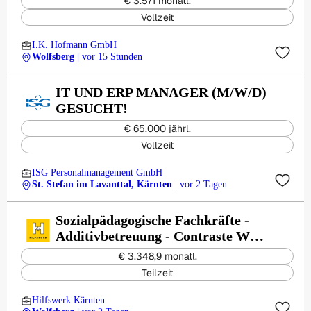
€ 3.571 monatl.
Vollzeit
I.K. Hofmann GmbH
Wolfsberg
| vor 15 Stunden
IT UND ERP MANAGER (M/W/D)
GESUCHT!
€ 65.000 jährl.
Vollzeit
ISG Personalmanagement GmbH
St. Stefan im Lavanttal, Kärnten
| vor 2 Tagen
Sozialpädagogische Fachkräfte -
Additivbetreuung - Contraste WG
Wolfsberg
€ 3.348,9 monatl.
Teilzeit
Hilfswerk Kärnten