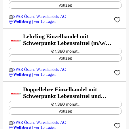
Vollzeit
SPAR Österr. Warenhandels-AG
Wolfsberg
| vor 13 Tagen
Lehrling Einzelhandel mit
Schwerpunkt Lebensmittel (m/w/d)
- EUROSPAR St. Johann
€ 1.380 monatl.
Vollzeit
SPAR Österr. Warenhandels-AG
Wolfsberg
| vor 13 Tagen
Doppellehre Einzelhandel mit
Schwerpunkt Lebensmittel und
Großhandel mit Matura (m/w/d) -
€ 1.380 monatl.
EUROSPAR St. Johann
Vollzeit
SPAR Österr. Warenhandels-AG
Wolfsberg
| vor 13 Tagen