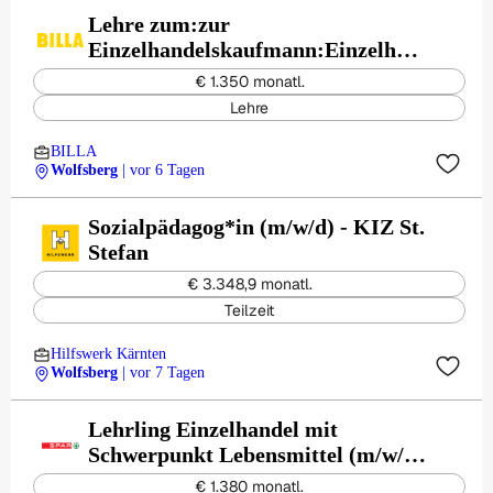
Lehre zum:zur
Einzelhandelskaufmann:Einzelhan
delskauffrau Schwerpunkt
€ 1.350 monatl.
Feinkostfachverkauf
Lehre
BILLA
Wolfsberg
| vor 6 Tagen
Sozialpädagog*in (m/w/d) - KIZ St.
Stefan
€ 3.348,9 monatl.
Teilzeit
Hilfswerk Kärnten
Wolfsberg
| vor 7 Tagen
Lehrling Einzelhandel mit
Schwerpunkt Lebensmittel (m/w/d)
- Wolfsberg Tenorio
€ 1.380 monatl.