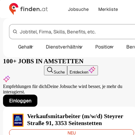
Jobsuche
Merkliste
Jobtitel, Firma, Skills, Benefits, etc.
Gehalt
Dienstverhältnis
Position
Ber
100+ JOBS IN AMSTETTEN
Suche
Entdecken
Empfehlungen für dich
Deine Jobsuche wird besser,
je mehr du
interagierst.
Einloggen
Verkaufsmitarbeiter (m/w/d) Steyrer
Straße 91, 3353 Seitenstetten
NEU