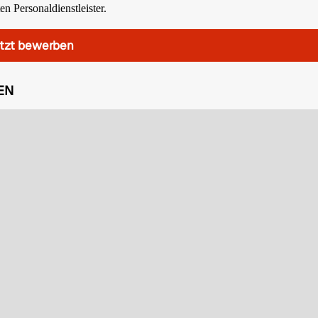
n Personaldienstleister.
tzt bewerben
EN