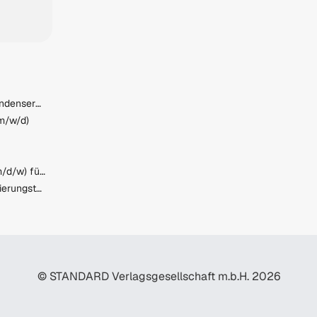
Mitarbeiter:in Logistik & Kundenservice (m/w/d)
(m/w/d)
Maschinenbautechniker (m/d/w) für das Stator-Schichten
Projektmanager Automatisierungstechnik (m/w/d)
© STANDARD Verlagsgesellschaft m.b.H. 2026