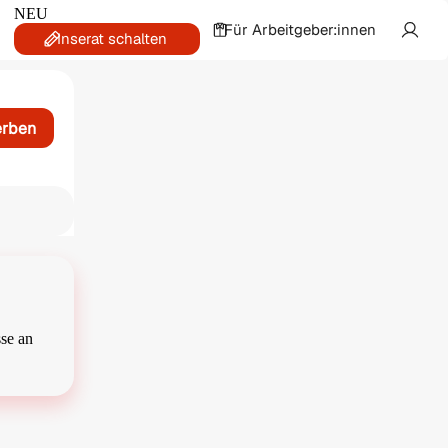
NEU
Für Arbeitgeber:innen
Inserat schalten
erben
sse an