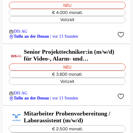
Zutritt, Video & Alarmtechnik
NEU
€ 4.000 monatl.
Vollzeit
DIS AG
Tulln an der Donau
| vor 13 Stunden
Senior Projekttechniker:in (m/w/d)
für Video-, Alarm- und
Zutrittssysteme - Tulln
NEU
Niederösterreich | Vollzeit
€ 3.600 monatl.
Vollzeit
DIS AG
Tulln an der Donau
| vor 13 Stunden
Mitarbeiter Probenvorbereitung /
Laborassistent (m/w/d)
€ 2.500 monatl.