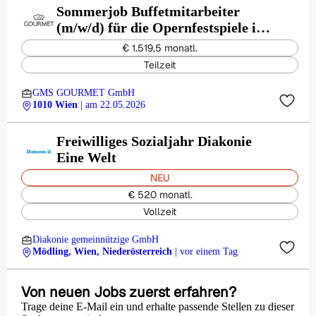
Sommerjob Buffetmitarbeiter
(m/w/d) für die Opernfestspiele im
Steinbruch in St. Margarethen für
€ 1.519,5 monatl.
30 Std./Woche
Teilzeit
GMS GOURMET GmbH
1010 Wien
| am 22.05.2026
Freiwilliges Sozialjahr Diakonie
Eine Welt
NEU
€ 520 monatl.
Vollzeit
Diakonie gemeinnützige GmbH
Mödling, Wien, Niederösterreich
| vor einem Tag
Von neuen Jobs zuerst erfahren?
Trage deine E-Mail ein und erhalte passende Stellen zu dieser