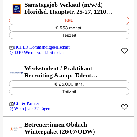
Samstagsjob Verkauf (m/w/d)
Floridsd. Hauptstr. 25-27, 1210
Wien
NEU
€ 553 monatl.
Teilzeit
HOFER Kommanditgesellschaft
1210 Wien
| vor 13 Stunden
Werkstudent / Praktikant
Recruiting &amp; Talent
Acquisition - Fokus Active
€ 25.000 jährl.
Sourcing (TZ-VZ)
Teilzeit
Otti & Partner
Wien
| vor 27 Tagen
Betreuer:innen Obdach
Winterpaket (26/07/ODW)