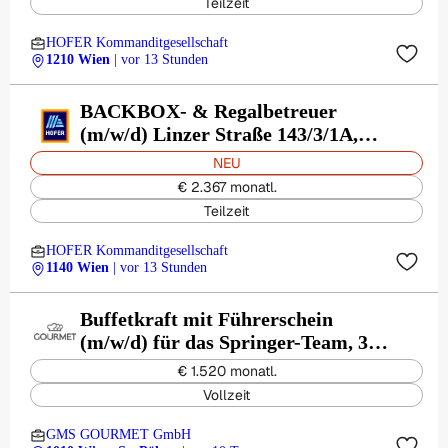
Teilzeit
HOFER Kommanditgesellschaft
1210 Wien
| vor 13 Stunden
BACKBOX- & Regalbetreuer
(m/w/d) Linzer Straße 143/3/1A,
1140 Wien
NEU
€ 2.367 monatl.
Teilzeit
HOFER Kommanditgesellschaft
1140 Wien
| vor 13 Stunden
Buffetkraft mit Führerschein
(m/w/d) für das Springer-Team, 30
Std. / Woche
€ 1.520 monatl.
Vollzeit
GMS GOURMET GmbH