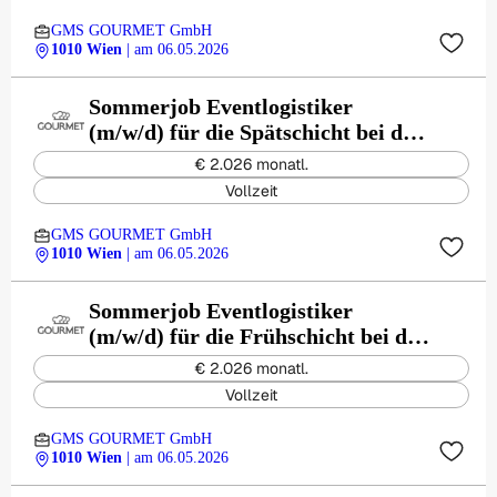
GMS GOURMET GmbH
1010 Wien
| am 06.05.2026
Sommerjob Eventlogistiker
(m/w/d) für die Spätschicht bei den
Opernfestspiele in St. Margarethen
€ 2.026 monatl.
Vollzeit
GMS GOURMET GmbH
1010 Wien
| am 06.05.2026
Sommerjob Eventlogistiker
(m/w/d) für die Frühschicht bei den
Opernfestspiele in St. Margarethen
€ 2.026 monatl.
Vollzeit
GMS GOURMET GmbH
1010 Wien
| am 06.05.2026