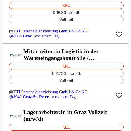
NEU
€ 18,33 stündl.
Vollzeit
TTI Personaldienstleistung GmbH & Co KG
8053 Graz
| vor einem Tag
Mitarbeiter:in Logistik in der
Wareneingangskontrolle /
Qualitätseingangsprüfung - Vollzeit
NEU
(m/w/d)
€ 2.700 monatl.
Vollzeit
TTI Personaldienstleistung GmbH & Co KG
8042 Graz-St. Peter
| vor einem Tag
Lagerarbeiter:in in Graz Vollzeit
(m/w/d)
NEU