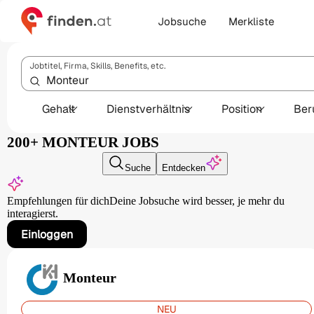
Jobsuche
Merkliste
Jobtitel, Firma, Skills, Benefits, etc.
Gehalt
Dienstverhältnis
Position
Ber
200+ MONTEUR JOBS
Suche
Entdecken
Empfehlungen für dich
Deine Jobsuche wird besser,
je mehr du
interagierst.
Einloggen
Monteur
NEU