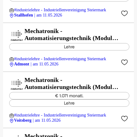
#industrielehre - Industriellenvereinigung Steiermark
Stallhofen
| am 11.05.2026
Mechatronik -
Automatisierungstechnik (Modul) -
Admonter Holzindustrie AG
Lehre
#industrielehre - Industriellenvereinigung Steiermark
Admont
| am 11.05.2026
Mechatronik -
Automatisierungstechnik (Modul) -
HOLZ-HER Maschinenbau GmbH
€ 1.071 monatl.
Lehre
#industrielehre - Industriellenvereinigung Steiermark
Voitsberg
| am 11.05.2026
Mechatronik -