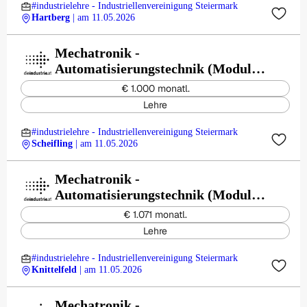
#industrielehre - Industriellenvereinigung Steiermark
Hartberg
| am 11.05.2026
Mechatronik -
Automatisierungstechnik (Modul) -
Zeman Bauelemente
€ 1.000 monatl.
ProduktionsgesmbH
Lehre
#industrielehre - Industriellenvereinigung Steiermark
Scheifling
| am 11.05.2026
Mechatronik -
Automatisierungstechnik (Modul) -
Maschinenfabrik Berger GmbH
€ 1.071 monatl.
Lehre
#industrielehre - Industriellenvereinigung Steiermark
Knittelfeld
| am 11.05.2026
Mechatronik -