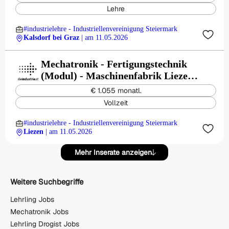
Lehre
#industrielehre - Industriellenvereinigung Steiermark
Kalsdorf bei Graz
| am 11.05.2026
Mechatronik - Fertigungstechnik
(Modul) - Maschinenfabrik Liezen
und Gießerei GesmbH
€ 1.055 monatl.
Vollzeit
#industrielehre - Industriellenvereinigung Steiermark
Liezen
| am 11.05.2026
Mehr Inserate anzeigen
Weitere Suchbegriffe
Lehrling Jobs
Mechatronik Jobs
Lehrling Drogist Jobs