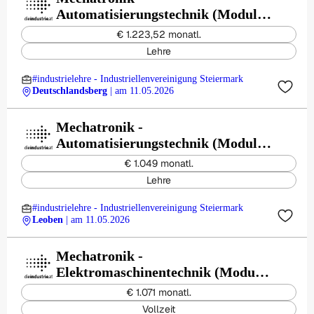
Automatisierungstechnik (Modul) -
SVI Austria GmbH
€ 1.223,52 monatl.
Lehre
#industrielehre - Industriellenvereinigung Steiermark
Deutschlandsberg
| am 11.05.2026
Mechatronik -
Automatisierungstechnik (Modul) -
KNAPP Systemintegration GmbH
€ 1.049 monatl.
Lehre
#industrielehre - Industriellenvereinigung Steiermark
Leoben
| am 11.05.2026
Mechatronik -
Elektromaschinentechnik (Modul)
- SFL Engineering GmbH
€ 1.071 monatl.
Vollzeit