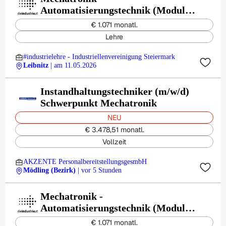
Automatisierungstechnik (Modul) -
Karl Fink GMBH
€ 1.071 monatl.
Lehre
#industrielehre - Industriellenvereinigung Steiermark
Leibnitz
| am 11.05.2026
Instandhaltungstechniker (m/w/d)
Schwerpunkt Mechatronik
NEU
€ 3.478,51 monatl.
Vollzeit
AKZENTE PersonalbereitstellungsgesmbH
Mödling (Bezirk)
| vor 5 Stunden
Mechatronik -
Automatisierungstechnik (Modul) -
Roto Frank Austria GmbH
€ 1.071 monatl.