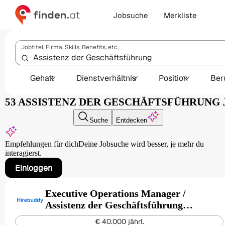
Jobsuche
Merkliste
Jobtitel, Firma, Skills, Benefits, etc.
Gehalt
Dienstverhältnis
Position
Ber
53 ASSISTENZ DER GESCHÄFTSFÜHRUNG 
Suche
Entdecken
Empfehlungen für dich
Deine Jobsuche wird besser,
je mehr du
interagierst.
Einloggen
Executive Operations Manager /
Assistenz der Geschäftsführung
(w/m/d)
€ 40.000 jährl.