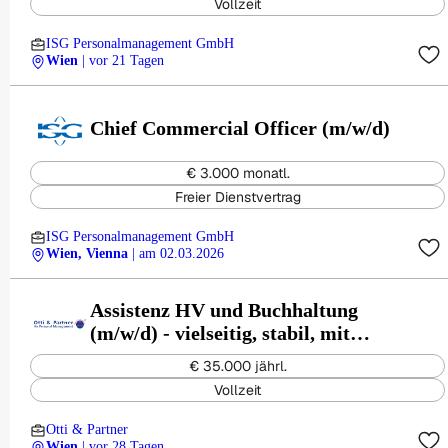
Vollzeit
ISG Personalmanagement GmbH
Wien
| vor 21 Tagen
Chief Commercial Officer (m/w/d)
€ 3.000 monatl.
Freier Dienstvertrag
ISG Personalmanagement GmbH
Wien, Vienna
| am 02.03.2026
Assistenz HV und Buchhaltung
(m/w/d) - vielseitig, stabil, mit
Entwicklungsperspektive
€ 35.000 jährl.
Vollzeit
Otti & Partner
Wien
| vor 28 Tagen