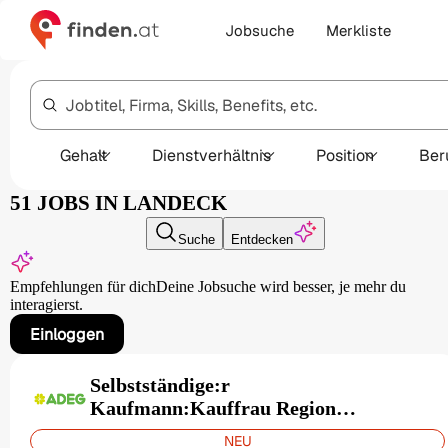
Jobsuche
Merkliste
Jobtitel, Firma, Skills, Benefits, etc.
Gehalt
Dienstverhältnis
Position
Ber
51 JOBS IN LANDECK
Suche
Entdecken
Empfehlungen für dich
Deine Jobsuche wird besser,
je mehr du
interagierst.
Einloggen
Selbstständige:r
Kaufmann:Kauffrau Region
Landeck
NEU