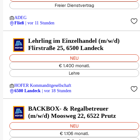
Freier Dienstvertrag
ADEG
Fließ
| vor 11 Stunden
Lehrling im Einzelhandel (m/w/d)
Flirstraße 25, 6500 Landeck
NEU
€ 1.400 monatl.
Lehre
HOFER Kommanditgesellschaft
6500 Landeck
| vor 18 Stunden
BACKBOX- & Regalbetreuer
(m/w/d) Moosweg 22, 6522 Prutz
NEU
€ 1.106 monatl.