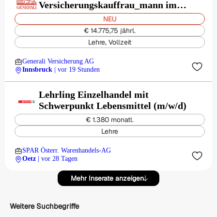
Versicherungskauffrau_mann im
Außendienst (w/m/d)
NEU
€ 14.775,75 jährl.
Lehre, Vollzeit
Generali Versicherung AG
Innsbruck
| vor 19 Stunden
Lehrling Einzelhandel mit
Schwerpunkt Lebensmittel (m/w/d)
€ 1.380 monatl.
Lehre
SPAR Österr. Warenhandels-AG
Oetz
| vor 28 Tagen
Mehr Inserate anzeigen
Weitere Suchbegriffe