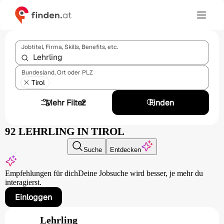
Jobtitel, Firma, Skills, Benefits, etc.
Bundesland, Ort oder PLZ
Tirol
Mehr Filter
2
Finden
92 LEHRLING IN TIROL
Suche
Entdecken
Empfehlungen für dich
Deine Jobsuche wird besser,
je mehr du
interagierst.
Einloggen
Lehrling