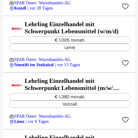
SPAR Österr. Warenhandels-AG
Kundl
| vor 28 Tagen
Lehrling Einzelhandel mit
Schwerpunkt Lebensmittel (w/m/d)
€ 1.026 monatl.
Lehre
SPAR Österr. Warenhandels-AG
Neustift im Stubaital
| vor 13 Tagen
Lehrling Einzelhandel mit
Schwerpunkt Lebensmittel (m/w/d)
- Lienz Defreggerstraße
€ 1.380 monatl.
Vollzeit
SPAR Österr. Warenhandels-AG
Lienz
| vor 9 Tagen
Lehrling Einzelhandel mit