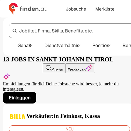
Jobsuche
Merkliste
Jobtitel, Firma, Skills, Benefits, etc.
Gehalt
Dienstverhältnis
Position
Ber
13 JOBS IN SANKT JOHANN IN TIROL
Suche
Entdecken
Empfehlungen für dich
Deine Jobsuche wird besser,
je mehr du
interagierst.
Einloggen
Verkäufer:in Feinkost, Kassa
NEU