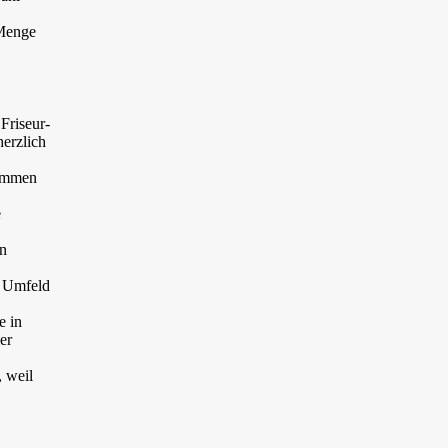
 Menge
Friseur-
herzlich
timmen
e
.
en
n Umfeld
e in
er
, weil