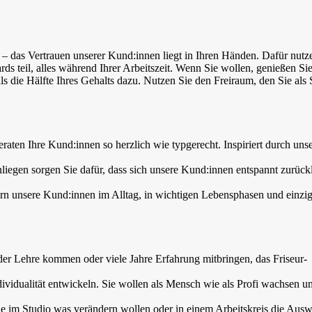
 das Vertrauen unserer Kund:innen liegt in Ihren Händen. Dafür nutz
teil, alles während Ihrer Arbeitszeit. Wenn Sie wollen, genießen Sie
die Hälfte Ihres Gehalts dazu. Nutzen Sie den Freiraum, den Sie als St
beraten Ihre Kund:innen so herzlich wie typgerecht. Inspiriert durch uns
liegen sorgen Sie dafür, dass sich unsere Kund:innen entspannt zurück
ern unsere Kund:innen im Alltag, in wichtigen Lebensphasen und einzig
der Lehre kommen oder viele Jahre Erfahrung mitbringen, das Friseur-
ividualität entwickeln. Sie wollen als Mensch wie als Profi wachsen u
ie im Studio was verändern wollen oder in einem Arbeitskreis die Aus