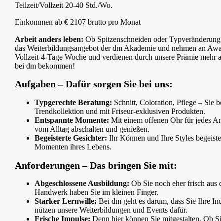
Teilzeit/Vollzeit 20-40 Std./Wo.
Einkommen ab € 2107 brutto pro Monat
Arbeit anders leben:
Ob Spitzenschneiden oder Typveränderung –
das Weiterbildungsangebot der dm Akademie und nehmen an Awards 
Vollzeit-4-Tage Woche und verdienen durch unsere Prämie mehr als 
bei dm bekommen!
Aufgaben – Dafür sorgen Sie bei uns:
Typgerechte Beratung:
Schnitt, Coloration, Pflege – Sie 
Trendkollektion und mit Friseur-exklusiven Produkten.
Entspannte Momente:
Mit einem offenen Ohr für jedes An
vom Alltag abschalten und genießen.
Begeisterte Gesichter:
Ihr Können und Ihre Styles begeist
Momenten ihres Lebens.
Anforderungen – Das bringen Sie mit:
Abgeschlossene Ausbildung:
Ob Sie noch eher frisch aus 
Handwerk haben Sie im kleinen Finger.
Starker Lernwille:
Bei dm geht es darum, dass Sie Ihre Ind
nützen unsere Weiterbildungen und Events dafür.
Frische Impulse:
Denn hier können Sie mitgestalten. Ob S