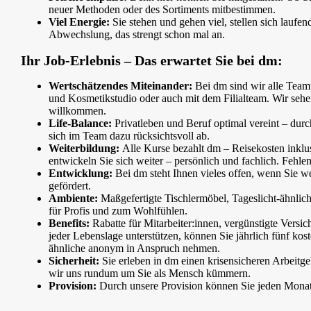
neuer Methoden oder des Sortiments mitbestimmen.
Viel Energie:
Sie stehen und gehen viel, stellen sich laufe
Abwechslung, das strengt schon mal an.
Ihr Job-Erlebnis – Das erwartet Sie bei dm:
Wertschätzendes Miteinander:
Bei dm sind wir alle Teamp
und Kosmetikstudio oder auch mit dem Filialteam. Wir sehen
willkommen.
Life-Balance:
Privatleben und Beruf optimal vereint – durc
sich im Team dazu rücksichtsvoll ab.
Weiterbildung:
Alle Kurse bezahlt dm – Reisekosten inklu
entwickeln Sie sich weiter – persönlich und fachlich. Fehl
Entwicklung:
Bei dm steht Ihnen vieles offen, wenn Sie w
gefördert.
Ambiente:
Maßgefertigte Tischlermöbel, Tageslicht-ähnliche
für Profis und zum Wohlfühlen.
Benefits:
Rabatte für Mitarbeiter:innen, vergünstigte Vers
jeder Lebenslage unterstützen, können Sie jährlich fünf ko
ähnliche anonym in Anspruch nehmen.
Sicherheit:
Sie erleben in dm einen krisensicheren Arbeitg
wir uns rundum um Sie als Mensch kümmern.
Provision:
Durch unsere Provision können Sie jeden Monat m