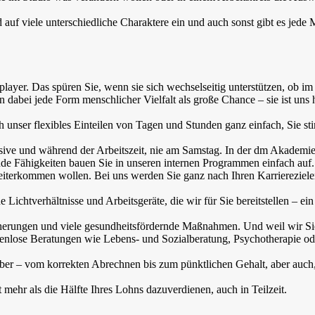
nd auf viele unterschiedliche Charaktere ein und auch sonst gibt es jede
layer. Das spüren Sie, wenn sie sich wechselseitig unterstützen, ob im 
 dabei jede Form menschlicher Vielfalt als große Chance – sie ist uns 
h unser flexibles Einteilen von Tagen und Stunden ganz einfach, Sie s
sive und während der Arbeitszeit, nie am Samstag. In der dm Akademi
ende Fähigkeiten bauen Sie in unseren internen Programmen einfach auf
eiterkommen wollen. Bei uns werden Sie ganz nach Ihren Karriereziel
 Lichtverhältnisse und Arbeitsgeräte, die wir für Sie bereitstellen – ei
icherungen und viele gesundheitsfördernde Maßnahmen. Und weil wir Si
stenlose Beratungen wie Lebens- und Sozialberatung, Psychotherapie od
eber – vom korrekten Abrechnen bis zum pünktlichen Gehalt, aber auch
ehr als die Hälfte Ihres Lohns dazuverdienen, auch in Teilzeit.