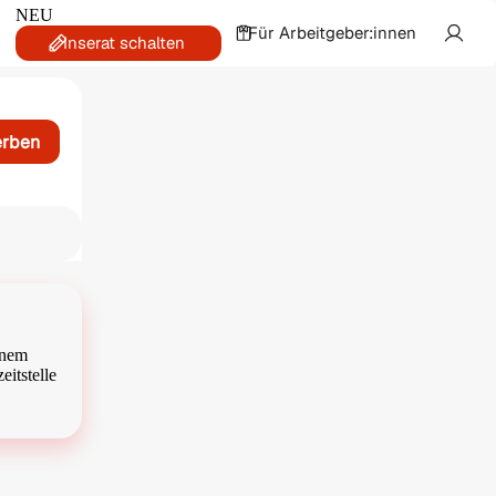
NEU
Für Arbeitgeber:innen
Inserat schalten
erben
inem
eitstelle