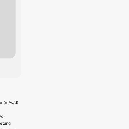
er (m/w/d)
/d)
retung