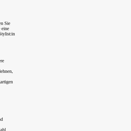
en Sie
 eine
ylist:in
ere
lehnen,
artigen
nd
wahl