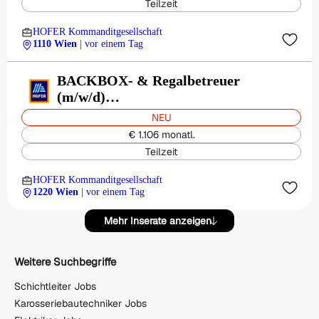
Teilzeit
HOFER Kommanditgesellschaft
1110 Wien
| vor einem Tag
BACKBOX- & Regalbetreuer
(m/w/d)
Großenzersd.Str./Lohwagg. 2, 1220
NEU
Wien
€ 1.106 monatl.
Teilzeit
HOFER Kommanditgesellschaft
1220 Wien
| vor einem Tag
Mehr Inserate anzeigen
Weitere Suchbegriffe
Schichtleiter Jobs
Karosseriebautechniker Jobs