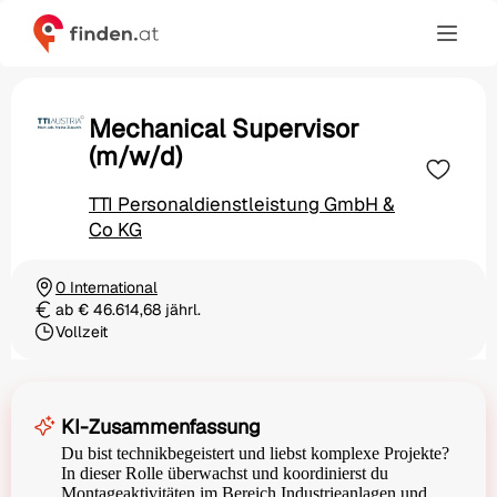
Mechanical Supervisor
(m/w/d)
TTI Personaldienstleistung GmbH &
Co KG
0 International
Ortschaft
ab € 46.614,68 jährl.
Gehalt
Vollzeit
Beschäftigungsart
KI-Zusammenfassung
Du bist technikbegeistert und liebst komplexe Projekte?
In dieser Rolle überwachst und koordinierst du
Montageaktivitäten im Bereich Industrieanlagen und