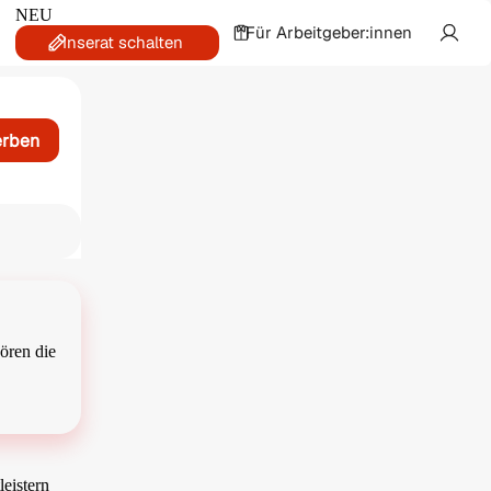
NEU
Für Arbeitgeber:innen
Inserat schalten
erben
hören die
eistern