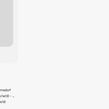
amsdorf
Facharzt für Neurologie (m/w/d) - Teilzeit oder Vollzeit
w/d)