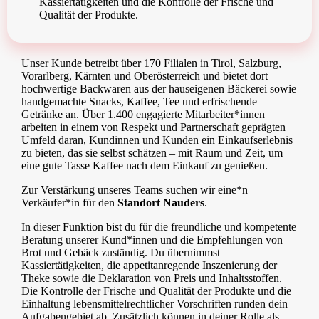
Kassiertätigkeiten und die Kontrolle der Frische und
Qualität der Produkte.
Unser Kunde betreibt über 170 Filialen in Tirol, Salzburg,
Vorarlberg, Kärnten und Oberösterreich und bietet dort
hochwertige Backwaren aus der hauseigenen Bäckerei sowie
handgemachte Snacks, Kaffee, Tee und erfrischende
Getränke an. Über 1.400 engagierte Mitarbeiter*innen
arbeiten in einem von Respekt und Partnerschaft geprägten
Umfeld daran, Kundinnen und Kunden ein Einkaufserlebnis
zu bieten, das sie selbst schätzen – mit Raum und Zeit, um
eine gute Tasse Kaffee nach dem Einkauf zu genießen.
Zur Verstärkung unseres Teams suchen wir eine*n
Verkäufer*in für den
Standort Nauders
.
In dieser Funktion bist du für die freundliche und kompetente
Beratung unserer Kund*innen und die Empfehlungen von
Brot und Gebäck zuständig. Du übernimmst
Kassiertätigkeiten, die appetitanregende Inszenierung der
Theke sowie die Deklaration von Preis und Inhaltsstoffen.
Die Kontrolle der Frische und Qualität der Produkte und die
Einhaltung lebensmittelrechtlicher Vorschriften runden dein
Aufgabengebiet ab. Zusätzlich können in deiner Rolle als