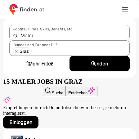
Jobtitel, Firma, Skills, Benefits, etc.
Bundesland, Ort oder PLZ
Graz
Mehr Filter
2
Finden
15 MALER JOBS IN GRAZ
Suche
Entdecken
Empfehlungen für dich
Deine Jobsuche wird besser,
je mehr du
interagierst.
Einloggen