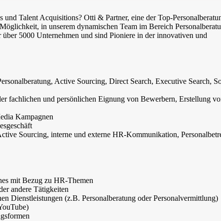
gs und Talent Acquisitions? Otti & Partner, eine der Top-Personalberatu
die Möglichkeit, in unserem dynamischen Team im Bereich Personalberat
für über 5000 Unternehmen und sind Pioniere in der innovativen und
 Personalberatung, Active Sourcing, Direct Search, Executive Search, So
r fachlichen und persönlichen Eignung von Bewerbern, Erstellung v
 Media Kampagnen
esgeschäft
tive Sourcing, interne und externe HR-Kommunikation, Personalbet
iches mit Bezug zu HR-Themen
der andere Tätigkeiten
hen Dienstleistungen (z.B. Personalberatung oder Personalvermittlung)
 YouTube)
ngsformen