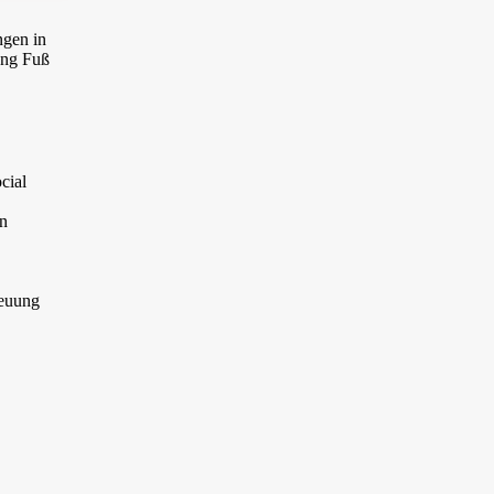
ngen in
ung Fuß
cial
on
reuung