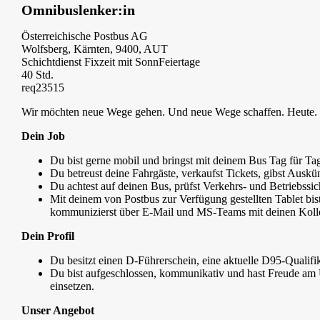
Omnibuslenker:in
Österreichische Postbus AG
Wolfsberg, Kärnten, 9400, AUT
Schichtdienst Fixzeit mit SonnFeiertage
40 Std.
req23515
Wir möchten neue Wege gehen. Und neue Wege schaffen. Heute. F
Dein Job
Du bist gerne mobil und bringst mit deinem Bus Tag für Tag
Du betreust deine Fahrgäste, verkaufst Tickets, gibst Auskü
Du achtest auf deinen Bus, prüfst Verkehrs- und Betriebssich
Mit deinem von Postbus zur Verfügung gestellten Tablet bist
kommunizierst über E-Mail und MS-Teams mit deinen Kolle
Dein Profil
Du besitzt einen D-Führerschein, eine aktuelle D95-Qualifik
Du bist aufgeschlossen, kommunikativ und hast Freude am 
einsetzen.
Unser Angebot