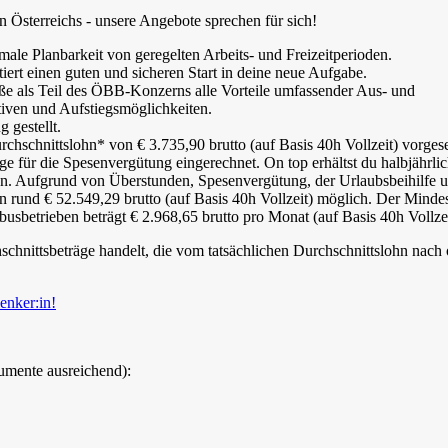
Österreichs - unsere Angebote sprechen für sich!
male Planbarkeit von geregelten Arbeits- und Freizeitperioden.
iert einen guten und sicheren Start in deine neue Aufgabe.
ße als Teil des ÖBB-Konzerns alle Vorteile umfassender Aus- und
tiven und Aufstiegsmöglichkeiten.
gestellt.
rchschnittslohn* von € 3.735,90 brutto (auf Basis 40h Vollzeit) vorges
e für die Spesenvergütung eingerechnet. On top erhältst du halbjährlic
on. Aufgrund von Überstunden, Spesenvergütung, der Urlaubsbeihilfe 
 rund € 52.549,29 brutto (auf Basis 40h Vollzeit) möglich. Der Minde
obusbetrieben beträgt € 2.968,65 brutto pro Monat (auf Basis 40h Vollz
schnittsbeträge handelt, die vom tatsächlichen Durchschnittslohn nach
enker:in!
umente ausreichend):