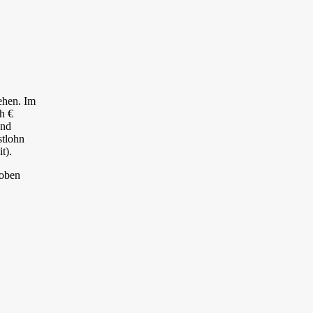
ehen. Im
h €
und
stlohn
eit).
 oben