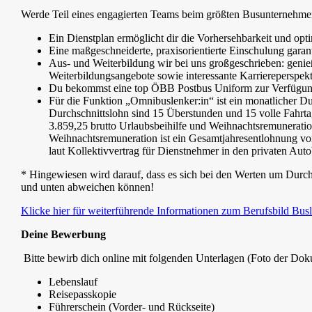
Werde Teil eines engagierten Teams beim größten Busunternehmen 
Ein Dienstplan ermöglicht dir die Vorhersehbarkeit und opti
Eine maßgeschneiderte, praxisorientierte Einschulung garant
Aus- und Weiterbildung wir bei uns großgeschrieben: genie
Weiterbildungsangebote sowie interessante Karriereperspek
Du bekommst eine top ÖBB Postbus Uniform zur Verfügung 
Für die Funktion „Omnibuslenker:in“ ist ein monatlicher Du
Durchschnittslohn sind 15 Überstunden und 15 volle Fahrtag
3.859,25 brutto Urlaubsbeihilfe und Weihnachtsremunerati
Weihnachtsremuneration ist ein Gesamtjahresentlohnung von
laut Kollektivvertrag für Dienstnehmer in den privaten Aut
* Hingewiesen wird darauf, dass es sich bei den Werten um Durch
und unten abweichen können!
Klicke hier für weiterführende Informationen zum Berufsbild Busl
Deine Bewerbung
Bitte bewirb dich online mit folgenden Unterlagen (Foto der Dok
Lebenslauf
Reisepasskopie
Führerschein (Vorder- und Rückseite)