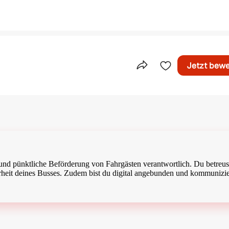
Jetzt bew
Teile dieses Inserat
e und pünktliche Beförderung von Fahrgästen verantwortlich. Du betreus
erheit deines Busses. Zudem bist du digital angebunden und kommunizie