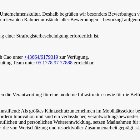
rer Unternehmenskultur. Deshalb begrüßen wir besonders Bewerbungen 
g der relevanten Rahmenumstände aller Bewerbungen – bevorzugt aufge
einer Strafregisterbescheinigung erforderlich ist.
nh Cao unter
+43664/6179019
zur Verfügung.
uiting Team unter
05 1778 97 77888
erreichbar.
gen die Verantwortung für eine moderne Infrastruktur sowie für die Bef
 sinnstiftend: Als größtes Klimaschutzunternehmen im Mobilitätssektor 
 fördern Innovation und sind ein verlässlicher, verantwortungsbewusster
 beruflichen und persönlichen Weiterentwicklung, setzen Maßnahmen für 
 die von Wertschätzung und respektvoller Zusammenarbeit geprägt ist.