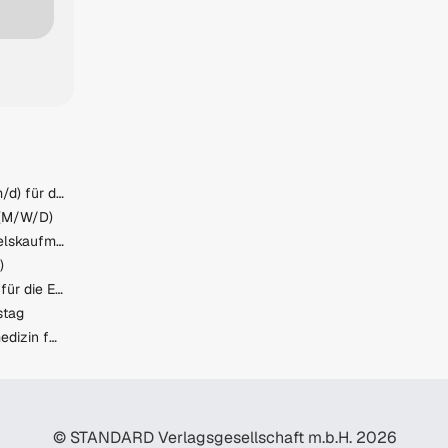
Gebietsverkaufsleiter (w/m/d) für das Verkaufsgebiet Oberösterreich und Teile Salzburgs
(M/W/D)
Lehre zum:zur Einzelhandelskaufmann:Einzelhandelskauffrau Schwerpunkt Lebensmittel
)
VERTRIEBSPROFI (m/w/d) für die ENERGIEWENDE gesucht!
stag
Ärztin:Arzt für Allgemeinmedizin für Psychiatrie und Psychotherapeutische Medizin
© STANDARD Verlagsgesellschaft m.b.H. 2026