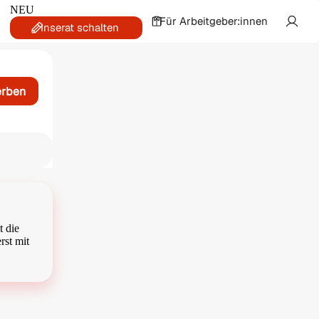
NEU
Für Arbeitgeber:innen
Inserat schalten
erben
t die
rst mit