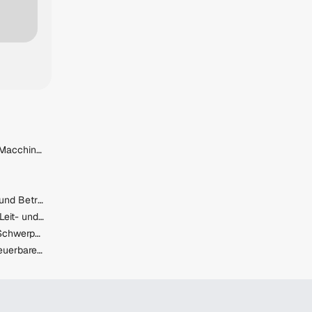
Cablatore Elettrico Junior Macchinari Industriali (f/m/x)
Elektrotechnik - Anlagen- und Betriebstechnik (Modul) - Krenhof GmbH
Servicefacharbeiter:innen Leit- und Sicherungstechnik (Weichensysteme)
Lehrling Einzelhandel mit Schwerpunkt Feinkost (m/w/d)
Elektroinstallateur*in - Erneuerbare Energien