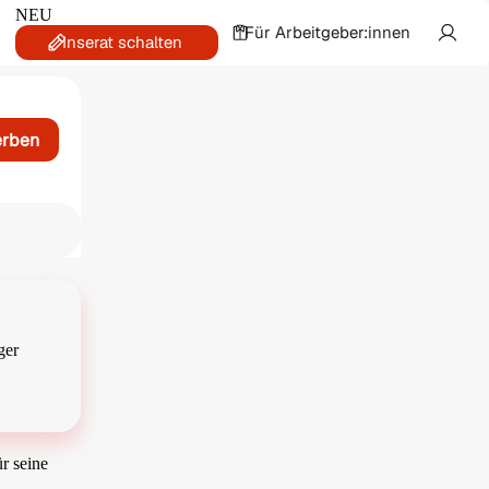
NEU
Für Arbeitgeber:innen
Inserat schalten
erben
ger
r seine