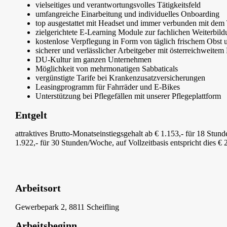
vielseitiges und verantwortungsvolles Tätigkeitsfeld
umfangreiche Einarbeitung und individuelles Onboarding
top ausgestattet mit Headset und immer verbunden mit de
zielgerichtete E-Learning Module zur fachlichen Weiterbil
kostenlose Verpflegung in Form von täglich frischem Obs
sicherer und verlässlicher Arbeitgeber mit österreichweitem 
DU-Kultur im ganzen Unternehmen
Möglichkeit von mehrmonatigen Sabbaticals
vergünstigte Tarife bei Krankenzusatzversicherungen
Leasingprogramm für Fahrräder und E-Bikes
Unterstützung bei Pflegefällen mit unserer Pflegeplattform
Entgelt
attraktives Brutto-Monatseinstiegsgehalt ab € 1.153,- für 18 Stu
1.922,- für 30 Stunden/Woche, auf Vollzeitbasis entspricht dies € 
Arbeitsort
Gewerbepark 2, 8811 Scheifling
Arbeitsbeginn