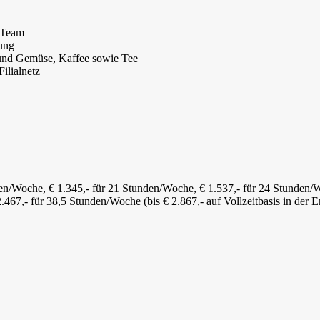
m Team
dung
t und Gemüse, Kaffee sowie Tee
Filialnetz
nden/Woche, € 1.345,- für 21 Stunden/Woche, € 1.537,- für 24 Stunden/
2.467,- für 38,5 Stunden/Woche (bis € 2.867,- auf Vollzeitbasis in der E