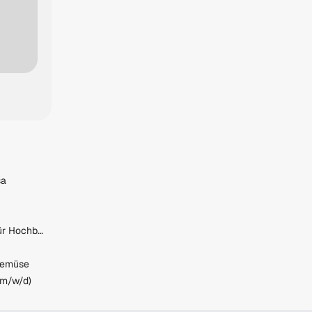
sa
Bauhilfsarbeiter (m/w/d) für Hochbau
 Gemüse
(m/w/d)