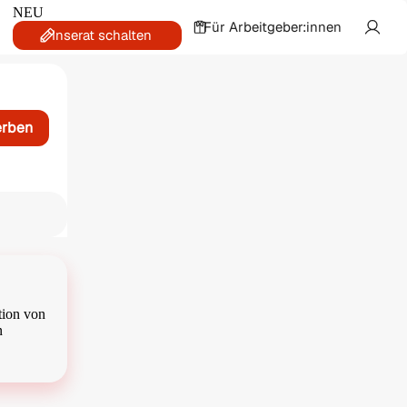
NEU
Für Arbeitgeber:innen
Inserat schalten
erben
tion von
n