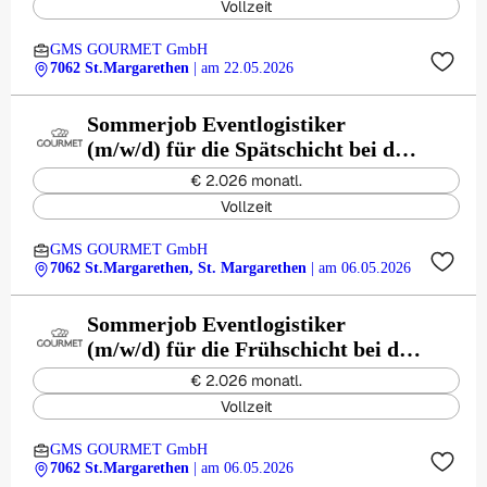
Vollzeit
GMS GOURMET GmbH
7062 St.Margarethen
| am 22.05.2026
Sommerjob Eventlogistiker
(m/w/d) für die Spätschicht bei den
Opernfestspiele in St. Margarethen
€ 2.026 monatl.
Vollzeit
GMS GOURMET GmbH
7062 St.Margarethen, St. Margarethen
| am 06.05.2026
Sommerjob Eventlogistiker
(m/w/d) für die Frühschicht bei den
Opernfestspiele in St. Margarethen
€ 2.026 monatl.
Vollzeit
GMS GOURMET GmbH
7062 St.Margarethen
| am 06.05.2026