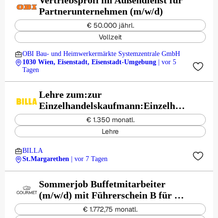
Vertriebsprofi im Außendienst für
Partnerunternehmen (m/w/d)
€ 50.000 jährl.
Vollzeit
OBI Bau- und Heimwerkermärkte Systemzentrale GmbH
1030 Wien, Eisenstadt, Eisenstadt-Umgebung
| vor 5
Tagen
Lehre zum:zur
Einzelhandelskaufmann:Einzelhan
delskauffrau Schwerpunkt
€ 1.350 monatl.
Lebensmittel
Lehre
BILLA
St.Margarethen
| vor 7 Tagen
Sommerjob Buffetmitarbeiter
(m/w/d) mit Führerschein B für die
Opernfestspiele im Steinbruch in
€ 1.772,75 monatl.
St. Margarethen für 35 Std./Woche