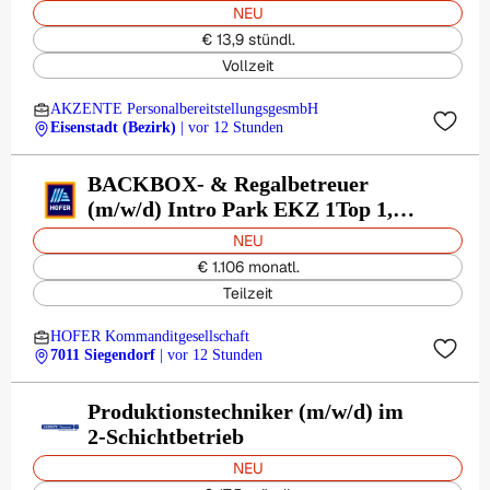
handwerklichem Geschick
NEU
€ 13,9 stündl.
Vollzeit
AKZENTE PersonalbereitstellungsgesmbH
Eisenstadt (Bezirk)
| vor 12 Stunden
BACKBOX- & Regalbetreuer
(m/w/d) Intro Park EKZ 1Top 1,
7011 Siegendorf
NEU
€ 1.106 monatl.
Teilzeit
HOFER Kommanditgesellschaft
7011 Siegendorf
| vor 12 Stunden
Produktionstechniker (m/w/d) im
2-Schichtbetrieb
NEU