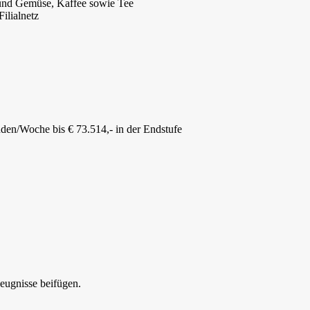
 und Gemüse, Kaffee sowie Tee
Filialnetz
unden/Woche bis € 73.514,- in der Endstufe
eugnisse beifügen.