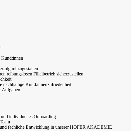
l
n Kund:innen
rfolg mitzugestalten
 reibungslosen Filialbetrieb sicherzustellen
chkeit
ie nachhaltige Kund:innenzufriedenheit
er Aufgaben
und individuelles Onboarding
m Team
iche und fachliche Entwicklung in unserer HOFER AKADEMIE