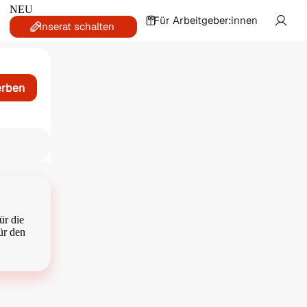
NEU
Für Arbeitgeber:innen
Inserat schalten
erben
ür die
ür den