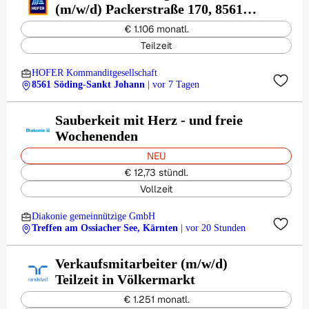
(m/w/d) Packerstraße 170, 8561
Söding-Sankt Johann
€ 1.106 monatl.
Teilzeit
HOFER Kommanditgesellschaft
8561 Söding-Sankt Johann
| vor 7 Tagen
Sauberkeit mit Herz - und freie
Wochenenden
NEU
€ 12,73 stündl.
Vollzeit
Diakonie gemeinnützige GmbH
Treffen am Ossiacher See, Kärnten
| vor 20 Stunden
Verkaufsmitarbeiter (m/w/d)
Teilzeit in Völkermarkt
€ 1.251 monatl.