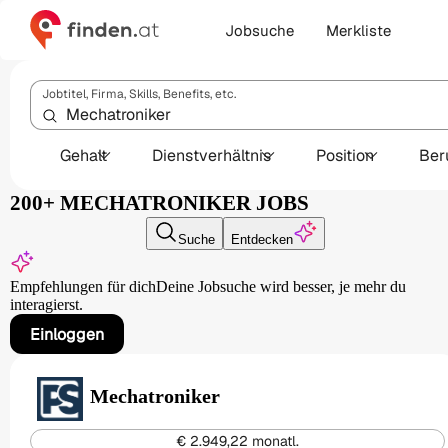
Jobsuche
Merkliste
Jobtitel, Firma, Skills, Benefits, etc.
Gehalt
Dienstverhältnis
Position
Ber
200+ MECHATRONIKER JOBS
Suche
Entdecken
Empfehlungen für dich
Deine Jobsuche wird besser,
je mehr du
interagierst.
Einloggen
Mechatroniker
€ 2.949,22 monatl.