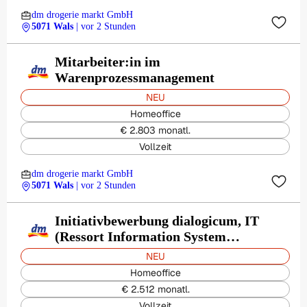
dm drogerie markt GmbH
5071 Wals
| vor 2 Stunden
Mitarbeiter:in im
Warenprozessmanagement
NEU
Homeoffice
€ 2.803 monatl.
Vollzeit
dm drogerie markt GmbH
5071 Wals
| vor 2 Stunden
Initiativbewerbung dialogicum, IT
(Ressort Information System
Management + dmTECH)
NEU
Homeoffice
€ 2.512 monatl.
Vollzeit