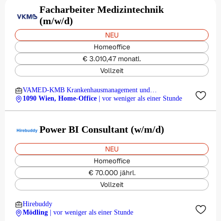
Facharbeiter Medizintechnik
(m/w/d)
NEU
Homeoffice
€ 3.010,47 monatl.
Vollzeit
VAMED-KMB Krankenhausmanagement und
Betriebsführungsges.m.b.H.
1090 Wien, Home-Office
| vor weniger als einer Stunde
Power BI Consultant (w/m/d)
NEU
Homeoffice
€ 70.000 jährl.
Vollzeit
Hirebuddy
Mödling
| vor weniger als einer Stunde