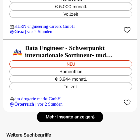
€ 5.000 monatl.
Vollzeit
KERN engineering careers GmbH
Graz
| vor 2 Stunden
Data Engineer - Schwerpunkt
internationale Sortiment- und
Marktanalytik (w/m/x) für 25-38,5
NEU
Stunden
Homeoffice
€ 3.944 monatl.
Teilzeit
dm drogerie markt GmbH
Österreich
| vor 2 Stunden
Mehr Inserate anzeigen
Weitere Suchbegriffe