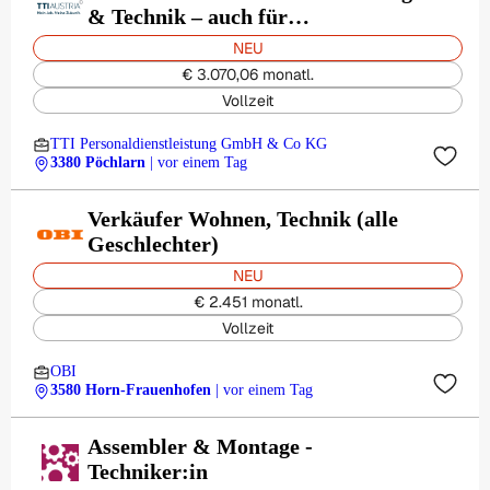
& Technik – auch für
Berufseinsteiger (m/w/d)
NEU
€ 3.070,06 monatl.
Vollzeit
TTI Personaldienstleistung GmbH & Co KG
3380 Pöchlarn
| vor einem Tag
Verkäufer Wohnen, Technik (alle
Geschlechter)
NEU
€ 2.451 monatl.
Vollzeit
OBI
3580 Horn-Frauenhofen
| vor einem Tag
Assembler & Montage -
Techniker:in