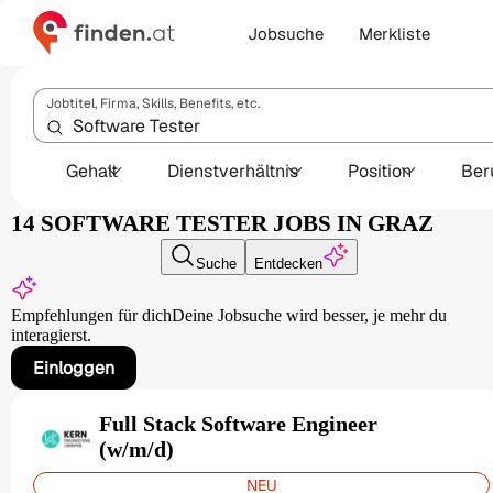
Jobsuche
Merkliste
Jobtitel, Firma, Skills, Benefits, etc.
Gehalt
Dienstverhältnis
Position
Ber
14 SOFTWARE TESTER JOBS IN GRAZ
Suche
Entdecken
Empfehlungen für dich
Deine Jobsuche wird besser,
je mehr du
interagierst.
Einloggen
Full Stack Software Engineer
(w/m/d)
NEU