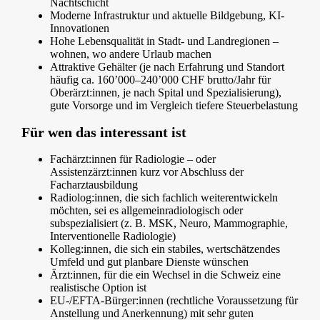
Nachtschicht
Moderne Infrastruktur und aktuelle Bildgebung, KI-
Innovationen
Hohe Lebensqualität in Stadt- und Landregionen –
wohnen, wo andere Urlaub machen
Attraktive Gehälter (je nach Erfahrung und Standort
häufig ca. 160’000–240’000 CHF brutto/Jahr für
Oberärzt:innen, je nach Spital und Spezialisierung),
gute Vorsorge und im Vergleich tiefere Steuerbelastung
Für wen das interessant ist
Fachärzt:innen für Radiologie – oder
Assistenzärzt:innen kurz vor Abschluss der
Facharztausbildung
Radiolog:innen, die sich fachlich weiterentwickeln
möchten, sei es allgemeinradiologisch oder
subspezialisiert (z. B. MSK, Neuro, Mammographie,
Interventionelle Radiologie)
Kolleg:innen, die sich ein stabiles, wertschätzendes
Umfeld und gut planbare Dienste wünschen
Ärzt:innen, für die ein Wechsel in die Schweiz eine
realistische Option ist
EU-/EFTA-Bürger:innen (rechtliche Voraussetzung für
Anstellung und Anerkennung) mit sehr guten