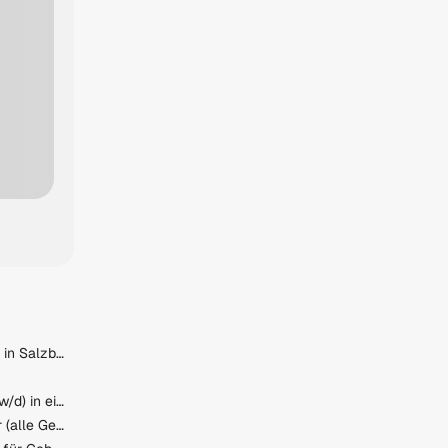
CNC-Facharbeiter (m/w/d) in Salzburg
Produktionsmitarbeiter (m/w/d) in einem renommierten Unternehmen!
Mitarbeiter Logistik / Lager (alle Geschlechter)