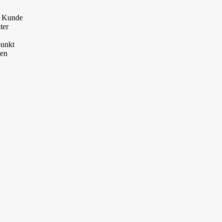
er Kunde
ter
punkt
sen