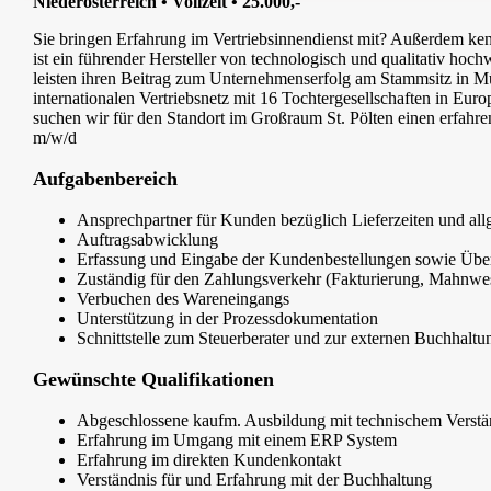
Niederösterreich • Vollzeit • 25.000,-
Sie bringen Erfahrung im Vertriebsinnendienst mit? Außerdem ken
ist ein führender Hersteller von technologisch und qualitativ h
leisten ihren Beitrag zum Unternehmenserfolg am Stammsitz in M
internationalen Vertriebsnetz mit 16 Tochtergesellschaften in E
suchen wir für den Standort im Großraum St. Pölten einen erfahre
m/w/d
Aufgabenbereich
Ansprechpartner für Kunden bezüglich Lieferzeiten und al
Auftragsabwicklung
Erfassung und Eingabe der Kundenbestellungen sowie Übe
Zuständig für den Zahlungsverkehr (Fakturierung, Mahnwe
Verbuchen des Wareneingangs
Unterstützung in der Prozessdokumentation
Schnittstelle zum Steuerberater und zur externen Buchhaltu
Gewünschte Qualifikationen
Abgeschlossene kaufm. Ausbildung mit technischem Verst
Erfahrung im Umgang mit einem ERP System
Erfahrung im direkten Kundenkontakt
Verständnis für und Erfahrung mit der Buchhaltung