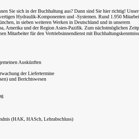
nen Sie sich in der Buchhaltung aus? Dann sind Sie hier richtig! Uns
ochwertigen Hydraulik-Komponenten und -Systemen. Rund 1.950 Mitarbei
ünchen, in sieben weiteren Werken in Deutschland und in unserem
uropa, Amerika und der Region Asien-Pazifik. Zum nächstmöglichen Zeit
nen Mitarbeiter für den Vertriebsinnendienst mit Buchhaltungskenntnis
lgemeinen Auskünften
rwachung der Liefertermine
sen) und Berichtswesen
ng
ändnis (HAK, HASch, Lehrabschluss)