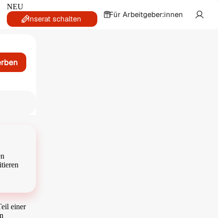
NEU
Für Arbeitgeber:innen
Inserat schalten
erben
en
tieren
eil einer
en