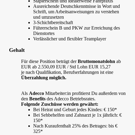
Staplerschein und idealerweise Fahrpraxis
Ausreichende Deutschkenntnisse in Wort und
Schrift, um Arbeitsanweisungen zu verstehen
und umzusetzen
3-Schichtbereitschaft
Führerschein B und PKW zur Erreichung des
Dienstortes
Verlässlicher und flexibler Teamplayer
Gehalt
Für diese Position beträgt der
Bruttomonatslohn
ab
EUR ab 2.550,09 EUR / Std Lohn EUR 15,27
je nach Qualifikation, Berufserfahrungen ist eine
Überzahlung möglich.
Als
Adecco
Mitarbeiter:in profitierst Du außerdem von
den
Benefits
des Adecco Betriebsrates.
Folgende Zuschüsse werden gewährt:
Bei Heirat und Geburt jedes Kindes: € 150*
Bei Sehbehelfen und Zahnarzt je 1x jährlich: €
150*
Nach Kuraufenthalt 25% des Betrages: bis €
325*