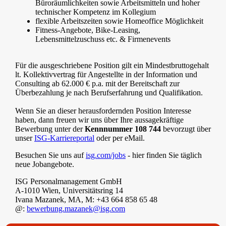
Büroräumlichkeiten sowie Arbeitsmitteln und hoher
technischer Kompetenz im Kollegium
flexible Arbeitszeiten sowie Homeoffice Möglichkeit
Fitness-Angebote, Bike-Leasing,
Lebensmittelzuschuss etc. & Firmenevents
Für die ausgeschriebene Position gilt ein Mindestbruttogehalt
lt. Kollektivvertrag für Angestellte in der Information und
Consulting ab 62.000 € p.a. mit der Bereitschaft zur
Überbezahlung je nach Berufserfahrung und Qualifikation.
Wenn Sie an dieser herausfordernden Position Interesse
haben, dann freuen wir uns über Ihre aussagekräftige
Bewerbung unter der
Kennnummer 108 744
bevorzugt über
unser
ISG-Karriereportal
oder per eMail.
Besuchen Sie uns auf
isg.com/jobs
- hier finden Sie täglich
neue Jobangebote.
ISG Personalmanagement GmbH
A-1010 Wien, Universitätsring 14
Ivana Mazanek, MA, M: +43 664 858 65 48
@:
bewerbung.mazanek@isg.com