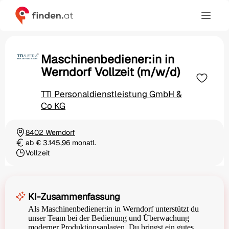
Maschinenbediener:in in
Werndorf Vollzeit (m/w/d)
TTI Personaldienstleistung GmbH &
Co KG
8402 Werndorf
Ortschaft
ab € 3.145,96 monatl.
Gehalt
Vollzeit
Beschäftigungsart
KI-Zusammenfassung
Als Maschinenbediener:in in Werndorf unterstützt du
unser Team bei der Bedienung und Überwachung
moderner Produktionsanlagen. Du bringst ein gutes