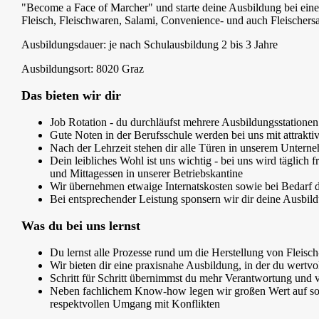
"Become a Face of Marcher" und starte deine Ausbildung bei ein
Fleisch, Fleischwaren, Salami, Convenience- und auch Fleischers
Ausbildungsdauer: je nach Schulausbildung 2 bis 3 Jahre
Ausbildungsort: 8020 Graz
Das bieten wir dir
Job Rotation - du durchläufst mehrere Ausbildungsstationen
Gute Noten in der Berufsschule werden bei uns mit attrakti
Nach der Lehrzeit stehen dir alle Türen in unserem Untern
Dein leibliches Wohl ist uns wichtig - bei uns wird täglich f
und Mittagessen in unserer Betriebskantine
Wir übernehmen etwaige Internatskosten sowie bei Bedarf da
Bei entsprechender Leistung sponsern wir dir deine Ausbi
Was du bei uns lernst
Du lernst alle Prozesse rund um die Herstellung von Flei
Wir bieten dir eine praxisnahe Ausbildung, in der du wertv
Schritt für Schritt übernimmst du mehr Verantwortung und v
Neben fachlichem Know-how legen wir großen Wert auf so
respektvollen Umgang mit Konflikten