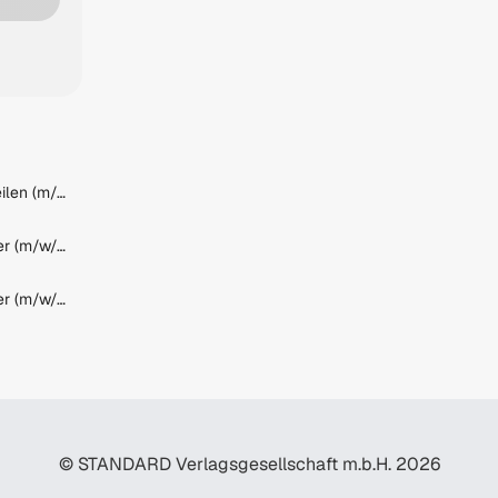
Maschinenbediener Querteilen (m/w/d)
BACKBOX- & Regalbetreuer (m/w/d) Fachmarktzentrum 2, 7210 Mattersburg
BACKBOX- & Regalbetreuer (m/w/d) Horner Straße 89, 2000 Stockerau
© STANDARD Verlagsgesellschaft m.b.H. 2026