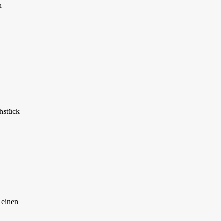
n
ühstück
 einen