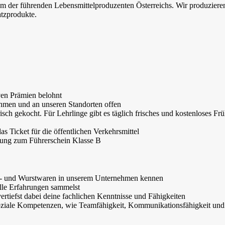
em der führenden Lebensmittelproduzenten Österreichs. Wir produziere
atzprodukte.
ven Prämien belohnt
ehmen und an unseren Standorten offen
risch gekocht. Für Lehrlinge gibt es täglich frisches und kostenloses Fr
s Ticket für die öffentlichen Verkehrsmittel
ldung zum Führerschein Klasse B
sch- und Wurstwaren in unserem Unternehmen kennen
olle Erfahrungen sammelst
ertiefst dabei deine fachlichen Kenntnisse und Fähigkeiten
ziale Kompetenzen, wie Teamfähigkeit, Kommunikationsfähigkeit und