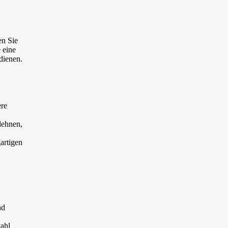
en Sie
 eine
dienen.
ere
lehnen,
artigen
nd
wahl