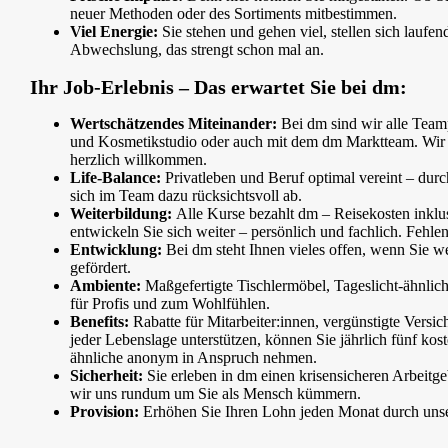
neuer Methoden oder des Sortiments mitbestimmen.
Viel Energie:
Sie stehen und gehen viel, stellen sich laufe
Abwechslung, das strengt schon mal an.
Ihr Job-Erlebnis – Das erwartet Sie bei dm:
Wertschätzendes Miteinander:
Bei dm sind wir alle Teamp
und Kosmetikstudio oder auch mit dem dm Marktteam. Wir se
herzlich willkommen.
Life-Balance:
Privatleben und Beruf optimal vereint – durc
sich im Team dazu rücksichtsvoll ab.
Weiterbildung:
Alle Kurse bezahlt dm – Reisekosten inklu
entwickeln Sie sich weiter – persönlich und fachlich. Fehl
Entwicklung:
Bei dm steht Ihnen vieles offen, wenn Sie w
gefördert.
Ambiente:
Maßgefertigte Tischlermöbel, Tageslicht-ähnliche
für Profis und zum Wohlfühlen.
Benefits:
Rabatte für Mitarbeiter:innen, vergünstigte Vers
jeder Lebenslage unterstützen, können Sie jährlich fünf ko
ähnliche anonym in Anspruch nehmen.
Sicherheit:
Sie erleben in dm einen krisensicheren Arbeitg
wir uns rundum um Sie als Mensch kümmern.
Provision:
Erhöhen Sie Ihren Lohn jeden Monat durch unser