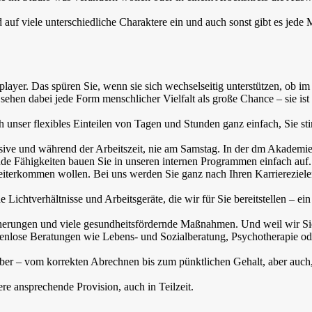
nd auf viele unterschiedliche Charaktere ein und auch sonst gibt es jede
layer. Das spüren Sie, wenn sie sich wechselseitig unterstützen, ob im 
hen dabei jede Form menschlicher Vielfalt als große Chance – sie ist
h unser flexibles Einteilen von Tagen und Stunden ganz einfach, Sie s
sive und während der Arbeitszeit, nie am Samstag. In der dm Akademi
ende Fähigkeiten bauen Sie in unseren internen Programmen einfach auf
eiterkommen wollen. Bei uns werden Sie ganz nach Ihren Karriereziel
 Lichtverhältnisse und Arbeitsgeräte, die wir für Sie bereitstellen – ei
icherungen und viele gesundheitsfördernde Maßnahmen. Und weil wir Si
stenlose Beratungen wie Lebens- und Sozialberatung, Psychotherapie od
eber – vom korrekten Abrechnen bis zum pünktlichen Gehalt, aber auch
e ansprechende Provision, auch in Teilzeit.