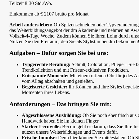
Teilzeit 8-30 Std./Wo.
Einkommen ab € 2107 brutto pro Monat
Arbeit anders leben:
Ob Spitzenschneiden oder Typveränderung –
das Weiterbildungsangebot der dm Akademie und nehmen an Awards 
Vollzeit-4-Tage Woche. Zudem können Sie Ihren Lohn durch unser 
Nutzen Sie den Freiraum, den Sie als Stylist:in bei dm bekommen
Aufgaben – Dafür sorgen Sie bei uns:
Typgerechte Beratung:
Schnitt, Coloration, Pflege – Sie 
Trendkollektion und mit Friseur-exklusiven Produkten.
Entspannte Momente:
Mit einem offenen Ohr für jedes An
vom Alltag abschalten und genießen.
Begeisterte Gesichter:
Ihr Können und Ihre Styles begeist
Momenten ihres Lebens.
Anforderungen – Das bringen Sie mit:
Abgeschlossene Ausbildung:
Ob Sie noch eher frisch aus 
Handwerk haben Sie im kleinen Finger.
Starker Lernwille:
Bei dm geht es darum, dass Sie Ihre Ind
nützen unsere Weiterbildungen und Events dafür.
Frische Impulse:
Denn hier können Sie mitgestalten. Ob S