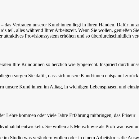
 das Vertrauen unserer Kund:innen liegt in Ihren Händen. Dafür nutz
teil, alles während Ihrer Arbeitszeit. Wenn Sie wollen, genießen Sie
attraktives Provisionssystem erhöhen und so überdurchschnittlich ver
!
beraten Ihre Kund:innen so herzlich wie typgerecht. Inspiriert durch uns
liegen sorgen Sie dafür, dass sich unsere Kund:innen entspannt zurück
ern unsere Kund:innen im Alltag, in wichtigen Lebensphasen und einzig
der Lehre kommen oder viele Jahre Erfahrung mitbringen, das Friseur-
ividualität entwickeln. Sie wollen als Mensch wie als Profi wachsen u
ie im Studio was verändern wollen oder in einem Arbeitskreis die Aus