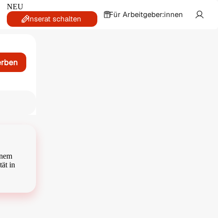
NEU
Für Arbeitgeber:innen
Inserat schalten
erben
inem
ät in