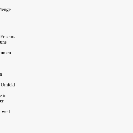
 Menge
Friseur-
 uns
timmen
e
.
en
n Umfeld
e in
er
, weil