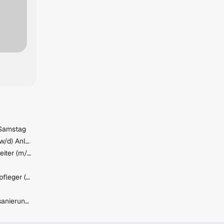
 Samstag
Produktionsmitarbeiter (m/w/d) Anlagenbediener
Stellvertretender Betriebsleiter (m/w/d)
Gesundheits- und Krankenpfleger (m/w/d)
Bauleiter Hochbau – Großsanierungen (m/w/d)