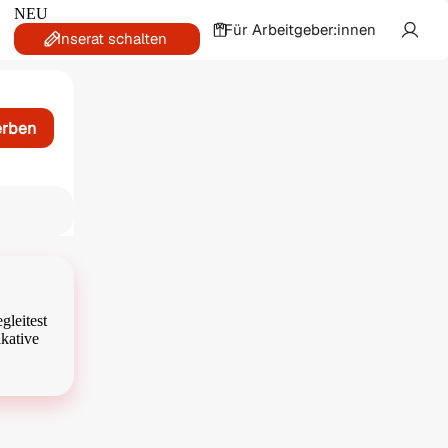
NEU
Für Arbeitgeber:innen
Inserat schalten
erben
gleitest
kative