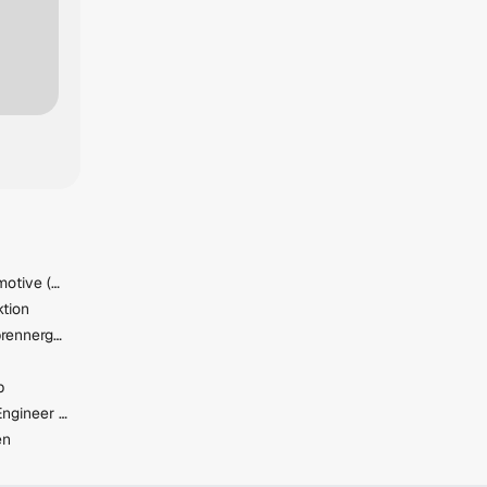
IT Project Manager - Automotive (w/m/d)
ktion
Filialleiter (m/w/d) Hüttenbrennergasse 5, 1030 Wien
p
Industrial Machine Vision Engineer in Kirchdorf – Vollzeit (m/w/d)
en