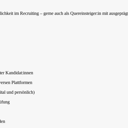
chkeit im Recruiting – gerne auch als Quereinsteiger:in mit ausgepräg
ter Kandidat:innen
versen Plattformen
tal und persönlich)
rüfung
den