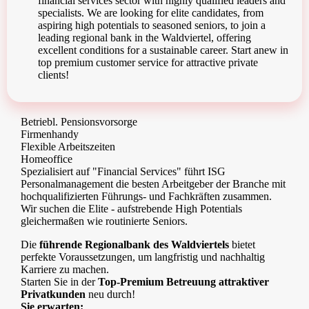
financial services sector with highly qualified leaders and
specialists. We are looking for elite candidates, from
aspiring high potentials to seasoned seniors, to join a
leading regional bank in the Waldviertel, offering
excellent conditions for a sustainable career. Start anew in
top premium customer service for attractive private
clients!
Betriebl. Pensionsvorsorge
Firmenhandy
Flexible Arbeitszeiten
Homeoffice
Spezialisiert auf "Financial Services" führt ISG
Personalmanagement die besten Arbeitgeber der Branche mit
hochqualifizierten Führungs- und Fachkräften zusammen.
Wir suchen die Elite - aufstrebende High Potentials
gleichermaßen wie routinierte Seniors.
Die
führende Regionalbank des Waldviertels
bietet
perfekte Voraussetzungen, um langfristig und nachhaltig
Karriere zu machen.
Starten Sie in der
Top-Premium Betreuung attraktiver
Privatkunden
neu durch!
Sie erwarten: