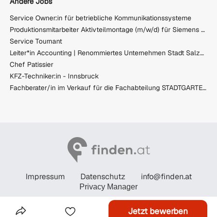
Andere Jobs
Service Owner:in für betriebliche Kommunikationssysteme
Produktionsmitarbeiter Aktivteilmontage (m/w/d) für Siemens Energy
Service Tournant
Leiter*in Accounting | Renommiertes Unternehmen Stadt Salzburg
Chef Patissier
KFZ-Techniker:in - Innsbruck
Fachberater/in im Verkauf für die Fachabteilung STADTGARTEN - Hartware
Impressum
Datenschutz
info@finden.at
Privacy Manager
© STANDARD Verlagsgesellschaft m.b.H. 2026
Jetzt bewerben
Das Inserat Teilen