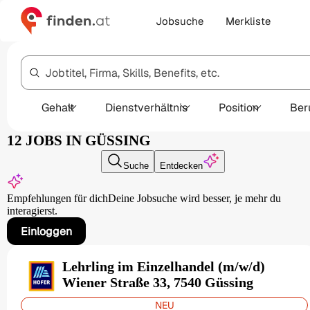
Jobsuche
Merkliste
Jobtitel, Firma, Skills, Benefits, etc.
Gehalt
Dienstverhältnis
Position
Ber
12 JOBS IN GÜSSING
Suche
Entdecken
Empfehlungen für dich
Deine Jobsuche wird besser,
je mehr du
interagierst.
Einloggen
Lehrling im Einzelhandel (m/w/d)
Wiener Straße 33, 7540 Güssing
NEU