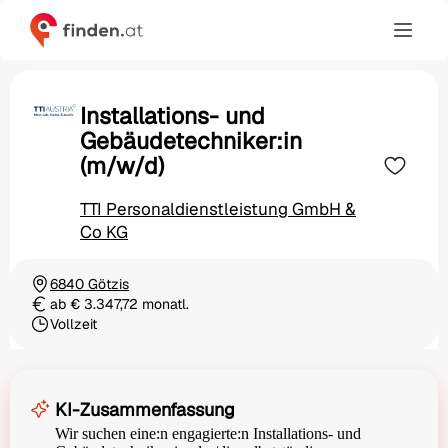
Installations- und
Gebäudetechniker:in
(m/w/d)
TTI Personaldienstleistung GmbH &
Co KG
6840 Götzis
Ortschaft
ab € 3.347,72 monatl.
Gehalt
Vollzeit
Beschäftigungsart
KI-Zusammenfassung
Wir suchen eine:n engagierte:n Installations- und