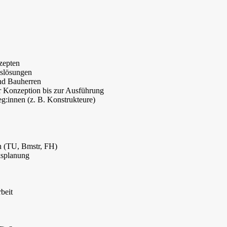
zepten
nslösungen
nd Bauherren
r Konzeption bis zur Ausführung
g:innen (z. B. Konstrukteure)
n (TU, Bmstr, FH)
ksplanung
beit