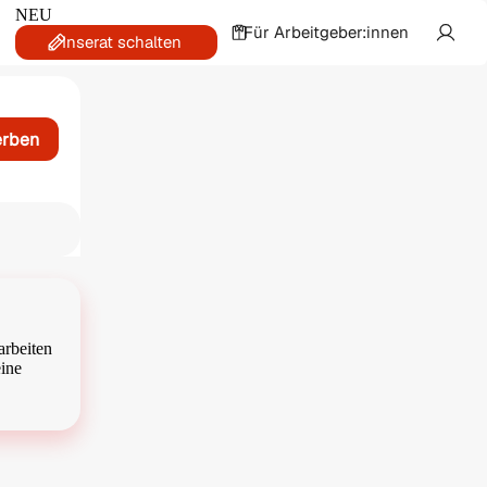
NEU
Für Arbeitgeber:innen
Inserat schalten
erben
arbeiten
eine