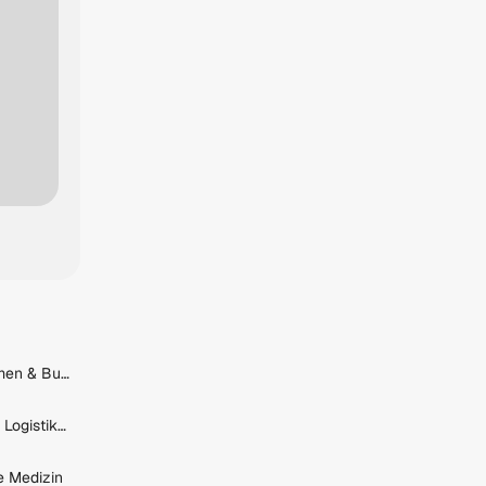
Specialist digitale Plattformen & Business Prozesse (m/w/d)
Mitarbeiter/in Lager - Büro Logistikzentrum
e Medizin