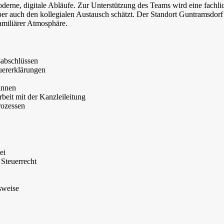
oderne, digitale Abläufe. Zur Unterstützung des Teams wird eine fachli
 aber auch den kollegialen Austausch schätzt. Der Standort Guntramsdorf 
amiliärer Atmosphäre.
sabschlüssen
ererklärungen
innen
beit mit der Kanzleileitung
rozessen
ei
 Steuerrecht
sweise