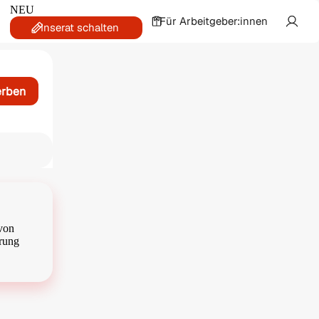
NEU
Für Arbeitgeber:innen
Inserat schalten
erben
 von
erung