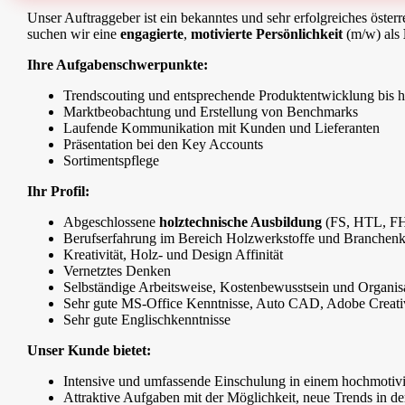
Unser Auftraggeber ist ein bekanntes und sehr erfolgreiches öster
suchen wir eine
engagierte
,
motivierte Persönlichkeit
(m/w) als
Ihre Aufgabenschwerpunkte:
Trendscouting und entsprechende Produktentwicklung bis hi
Marktbeobachtung und Erstellung von Benchmarks
Laufende Kommunikation mit Kunden und Lieferanten
Präsentation bei den Key Accounts
Sortimentspflege
Ihr Profil:
Abgeschlossene
holztechnische Ausbildung
(FS, HTL, F
Berufserfahrung im Bereich Holzwerkstoffe und Branchenk
Kreativität, Holz- und Design Affinität
Vernetztes Denken
Selbständige Arbeitsweise, Kostenbewusstsein und Organisa
Sehr gute MS-Office Kenntnisse, Auto CAD, Adobe Creative
Sehr gute Englischkenntnisse
Unser Kunde bietet:
Intensive und umfassende Einschulung in einem hochmotiv
Attraktive Aufgaben mit der Möglichkeit, neue Trends in d