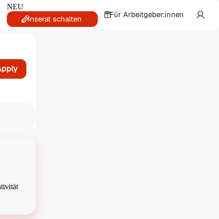
NEU
Für Arbeitgeber:innen
Inserat schalten
Apply
at
ivität