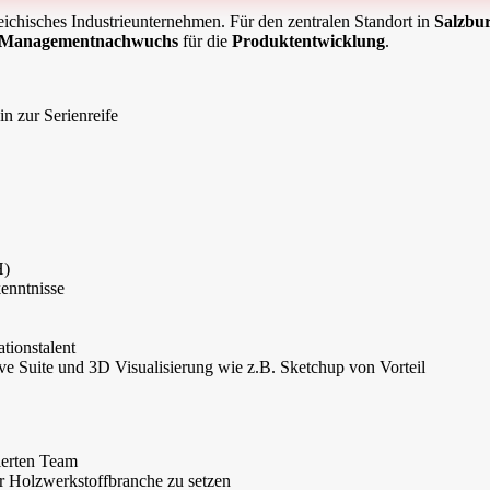
reichisches Industrieunternehmen. Für den zentralen Standort in
Salzbu
Managementnachwuchs
für die
Produktentwicklung
.
n zur Serienreife
H)
enntnisse
tionstalent
 Suite und 3D Visualisierung wie z.B. Sketchup von Vorteil
ierten Team
er Holzwerkstoffbranche zu setzen