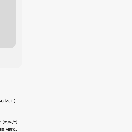
Metalltechniker:in Traun - Vollzeit (m/w/d)
n (m/w/d)
KFZ-Serviceberater:in für die Marke BMW (m/w/d)