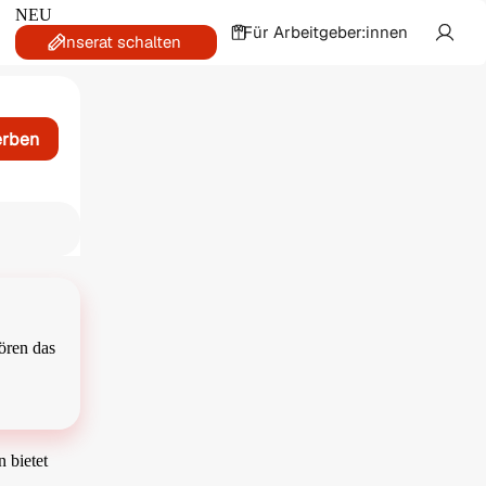
NEU
Für Arbeitgeber:innen
Inserat schalten
erben
ören das
n bietet